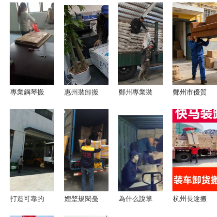
專業鋼琴搬
惠州裝卸搬
鄭州專業裝
鄭州市優質
運｜安全高
運工與倉儲
卸搬運 宏
搬家及空調
效 價格透
服務 高效
貝公司為您
移機服務推
明 二十年
物流的核心
解憂
薦 同城與
行業口碑
支撐
長途全覆
蓋，倉儲靈
活滿足多樣
化需求
打造可靠的
娌堥規閱戞
為什么說掌
杭州長途搬
家，吊裝房
澄杞誨崱涓
握這些方
家搬運費用