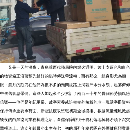
又是一天的深夜，青島萊西稅務局院內燈火通明。數十支藍色和白色
的物資箱正沿著預先鋪好的臨時傳送帶流轉，而有那么一組身影尤為顯
眼：歲月的刻刀在他們為數不多的頸間紋路上淌著汗水分水嶺，起落俯仰
中依舊氣息帶健。這些人加起來至少累計了兩百三十年的骨關節勞損風險
信號——他們是年紀更長、數字素養或許稍稍外短板的老一班活字冊資料
保持傳承重要承荷面。新冠抗疫攻堅戰初期全域摸排、數據流量颶風掀起
幾夜的白黑協同業務梳理之后，倉儲保障戰役干脆利落地掉轉矛頭下沉突
擊棧道上。這支年齡最小出生在七十初的后列年稅兵隊在外層健康預案最