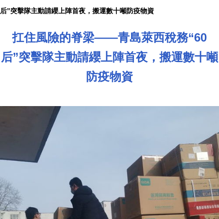
后”突擊隊主動請纓上陣首夜，搬運數十噸防疫物資
扛住風險的脊梁——青島萊西稅務“60
后”突擊隊主動請纓上陣首夜，搬運數十噸
防疫物資