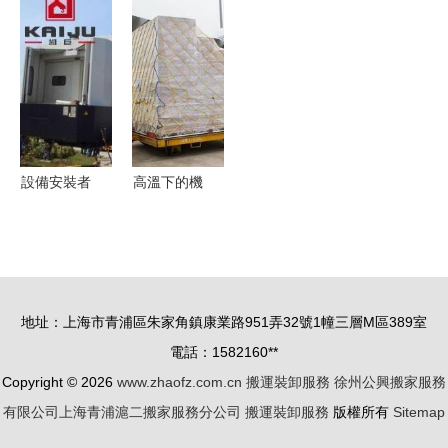
一站式解決
誨噺閫熷櫒
法，倉儲配
與搬運裝卸
方案
價格、批發
送成本能降
服務詳解
與倉儲服務
20%？
全方位解析
設備安裝者
高溫下的機
的物流智慧
坪裝卸工
石家莊凱巨
每人每天走
重工的倉儲
4萬步搬10
服務之道
噸行李貨物
地址：上海市青浦區朱家角鎮康業路951弄32號1幢三層M區389室
——倉儲服
電話：1582160**
務的隱形脊
Copyright © 2026
www.zhaofz.com.cn
搬運裝卸服務
徐州公興搬家服務
梁
有限公司上海青浦滬二搬家服務分公司
搬運裝卸服務
版權所有
Sitemap