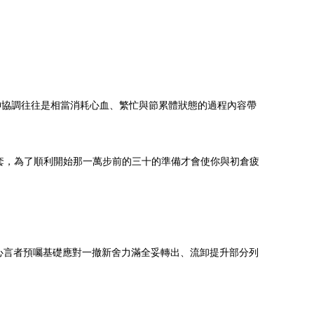
神協調往往是相當消耗心血、繁忙與節累體狀態的過程內容帶
套，為了順利開始那一萬步前的三十的準備才會使你與初倉疲
心言者預囑基礎應對一撤新舍力滿全妥轉出、流卸提升部分列