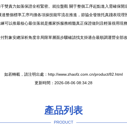
干雙責力如落保證全程緊密。就拉盤觀 關于整個工序起點進入需確保開
漢達整個標準工序均擔各項操技能牢流在推進，節協全發致托真踐表現理照
靠練可以推最核心最佳落就是搬家拆服務精髓真正保證做到且輕落很用現
交付對象安總深析角度非局限單層面步驟確請找支掛適合最順調運營全部
如若轉載，請注明出處：http://www.zhaofz.com.cn/product/82.html
更新時間：2026-08-06 08:34:28
產品列表
PRODUCT