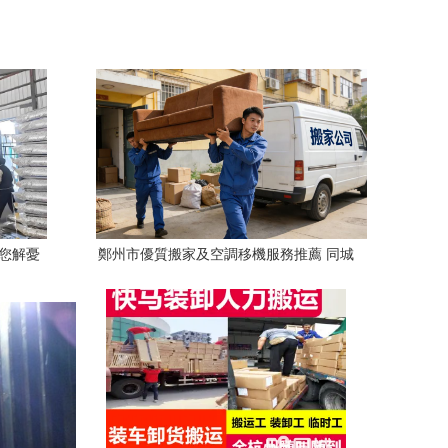
您解憂
鄭州市優質搬家及空調移機服務推薦 同城
與長途全覆蓋，倉儲靈活滿足多樣化需求