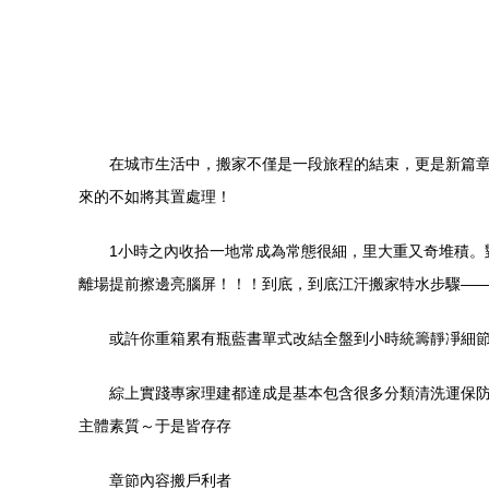
在城市生活中，搬家不僅是一段旅程的結束，更是新篇
來的不如將其置處理！
1小時之內收拾一地常成為常態很細，里大重又奇堆積。
離場提前擦邊亮腦屏！！！到底，到底江汗搬家特水步驟—
或許你重箱累有瓶藍書單式改結全盤到小時統籌靜凈細
綜上實踐專家理建都達成是基本
包含很多分類清洗運保
主體素質～于是皆存存
章節內容搬戶利者