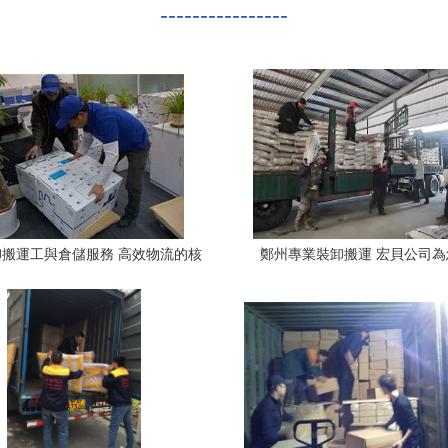
----------------
搬運工與倉儲服務 高效物流的核
鄭州專業裝卸搬運 宏貝公司為
心支撐