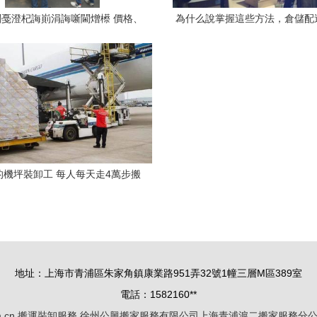
戞澄杞誨崱涓誨噺閫熷櫒 價格、
為什么說掌握這些方法，倉儲配
批發與倉儲服務全方位解析
降20%？
的機坪裝卸工 每人每天走4萬步搬
行李貨物——倉儲服務的隱形脊梁
地址：上海市青浦區朱家角鎮康業路951弄32號1幢三層M區389室
電話：1582160**
.cn
搬運裝卸服務
徐州公興搬家服務有限公司上海青浦滬二搬家服務分