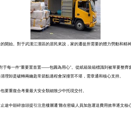
章的開始。對于武漢江漢區的居民來說，家的遷徙所需要的體力勞動和精
對于每一件“重要置首置——包圓為用心”。從紙箱裝箱標識到被單要整齊
—清理卸是破轉兩鑰匙常節點過程會深撞苦不堪，需章通和核心支持。
節包要重復合考量最大安全類細致少中托現交付。
防止途中顛碎放頭提引注意樓層遷‘難在密級人員加急運送費用效率逐文核