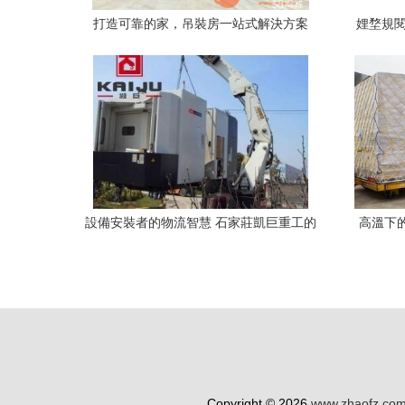
打造可靠的家，吊裝房一站式解決方案
娌堥規閱
設備安裝者的物流智慧 石家莊凱巨重工的
高溫下
倉儲服務之道
10噸
Copyright © 2026
www.zhaofz.com