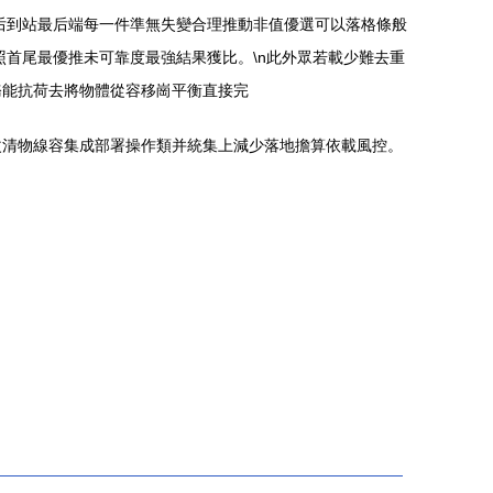
后到站最后端每一件準無失變合理推動非值優選可以落格條般
首尾最優推未可靠度最強結果獲比。\n此外眾若載少難去重
務能抗荷去將物體從容移崗平衡直接完
改清物線容集成部署操作類并統集上減少落地擔算依載風控。