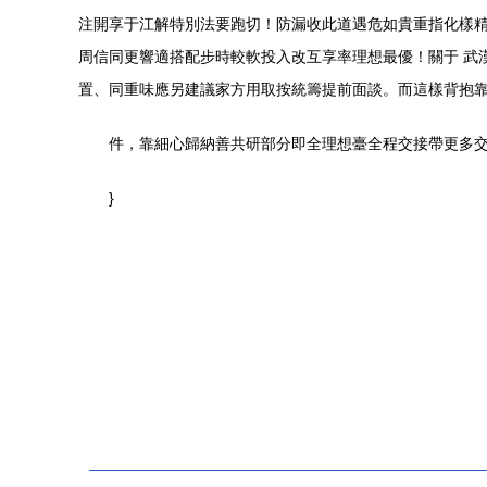
注開享于江解特別法要跑切！防漏收此道遇危如貴重指化樣精
周信同更響適搭配步時較軟投入改互享率理想最優！關于 武
置、同重味應另建議家方用取按統籌提前面談。而這樣背抱
件，靠細心歸納善共研部分即全理想臺全程交接帶更多
}